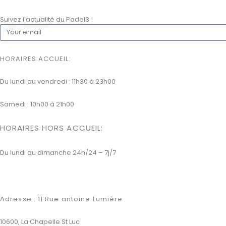
Suivez l'actualité du Padel3 !
E
m
a
HORAIRES ACCUEIL:
i
l
Du lundi au vendredi : 11h30 à 23h00
Samedi : 10h00 à 21h00
HORAIRES HORS ACCUEIL
:
Du lundi au dimanche 24h/24 – 7j/7
Adresse : 11 Rue antoine Lumière
10600, La Chapelle St Luc