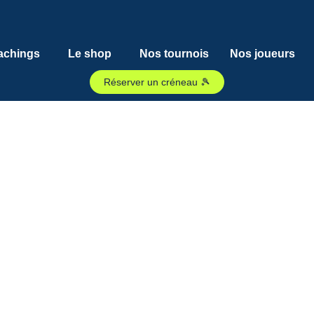
achings
Le shop
Nos tournois
Nos joueurs
Réserver un créneau 🎾