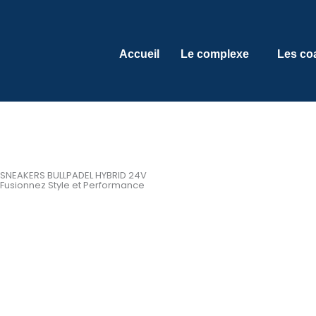
Aller
au
contenu
Accueil
Le complexe
Les co
SNEAKERS BULLPADEL HYBRID 24V
Fusionnez Style et Performance