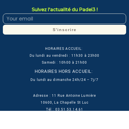
Suivez l'actualité du Padel3 !
E
m
a
S'inscrire
i
l
HORAIRES ACCUEIL:
Du lundi au vendredi : 11h30 à 23h00
Samedi : 10h00 à 21h00
HORAIRES HORS ACCUEIL
:
Du lundi au dimanche 24h/24 – 7j/7
Adresse : 11 Rue Antoine Lumière
10600, La Chapelle St Luc
Tél : 03.51.53.14.61
2024 – MCCP COMMUNICATION ©
F
Y
I
L