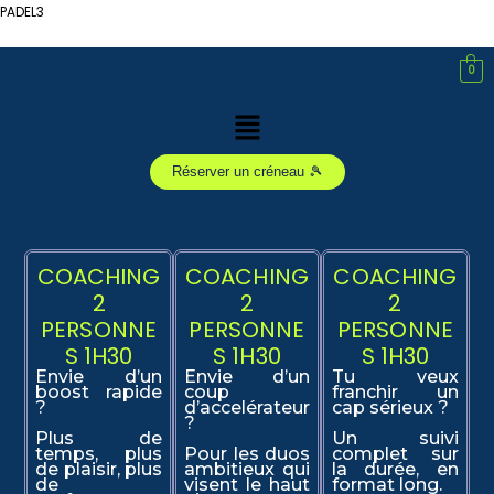
Aller
PADEL3
au
contenu
0
Menu
Réserver un créneau 🎾
COACHING
COACHING
COACHING
2
2
2
PERSONNE
PERSONNE
PERSONNE
S 1H30
S 1H30
S 1H30
Envie d’un
Envie d’un
Tu veux
boost rapide
coup
franchir un
?
d’accelérateur
cap sérieux ?
?
Plus de
Un suivi
temps, plus
Pour les duos
complet sur
de plaisir, plus
ambitieux qui
la durée, en
de
visent le haut
format long.