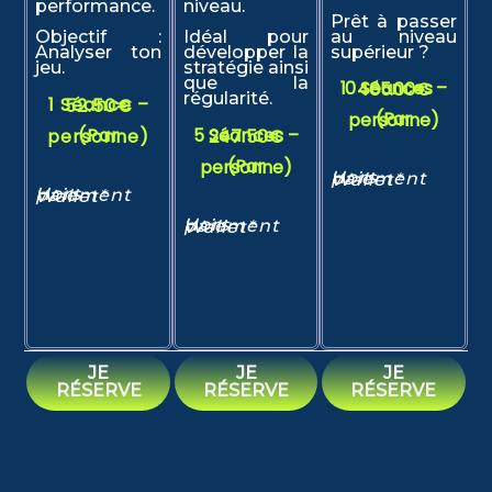
performance.
niveau.
Prêt à passer
Objectif :
Idéal pour
au niveau
Analyser ton
développer la
supérieur ?
jeu.
stratégie ainsi
que la
10 Séances – 465.00€
régularité.
1 Séance – 52.50€
(Par personne)
(Par personne)
5 Séances – 247.50€
(Par personne)
Hors paiement Wallet*
Hors paiement Wallet*
Hors paiement Wallet*
JE
JE
JE
RÉSERVE
RÉSERVE
RÉSERVE